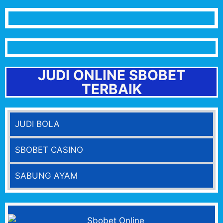
JUDI ONLINE SBOBET
TERBAIK
JUDI BOLA
SBOBET CASINO
SABUNG AYAM