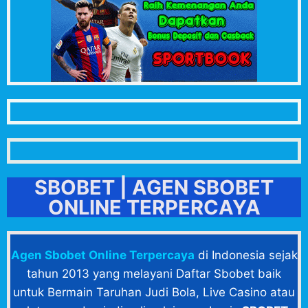
SBOBET | AGEN SBOBET
ONLINE TERPERCAYA
Agen Sbobet Online Terpercaya
di Indonesia sejak
tahun 2013 yang melayani Daftar Sbobet baik
untuk Bermain Taruhan Judi Bola, Live Casino atau