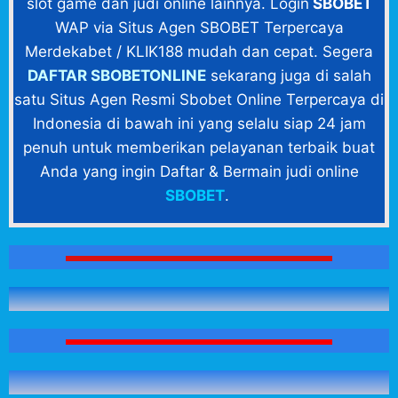
slot game dan judi online lainnya. Login
SBOBET
WAP via Situs Agen SBOBET Terpercaya
Merdekabet / KLIK188 mudah dan cepat. Segera
DAFTAR SBOBETONLINE
sekarang juga di salah
satu Situs Agen Resmi Sbobet Online Terpercaya di
Indonesia di bawah ini yang selalu siap 24 jam
penuh untuk memberikan pelayanan terbaik buat
Anda yang ingin Daftar & Bermain judi online
SBOBET
.