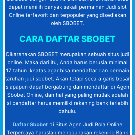
dapat memilih banyak sekali permainan Judi slot
Online terfavorit dan terpopuler yang disediakan
oleh SBOBET.
CARA DAFTAR SBOBET
Dikarenakan SBOBET merupakan sebuah situs judi
online. Maka dari itu, Anda harus berusia minimal
17 tahun keatas agar bisa mendaftar dan bermain
taruhan judi sbobet. Akan tetapi secara garis besar
siapapun dapat bergabung dan mendaftar di Agen
Sbobet Online, dan hal yang paling mutlak adalah
si pendaftar harus memiliki rekening bank terlebih
dahulu.
Daftar Sbobet
di Situs Agen Judi Bola Online
Terpercaya haruslah menggunakan rekening Bank